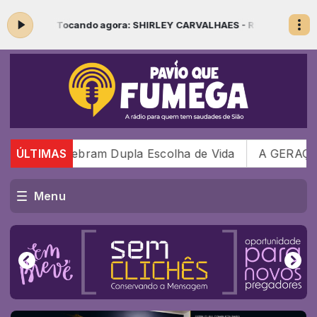
s 05:00 -
Tocando agora: SHIRLEY CARVALHAES - RENÚNCIA
Madrug
ã Geci Celebram Dupla Escolha de Vida
ÚLTIMAS
A GERAÇÃO 
Menu