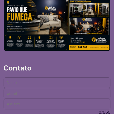
Contato
Nome:
E-mail:
Assunto:
Mensagem:
0/650