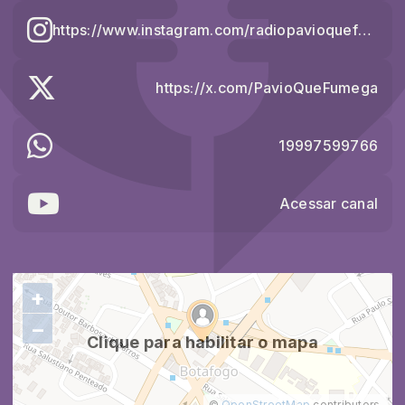
https://www.instagram.com/radiopavioquefumega/
https://x.com/PavioQueFumega
19997599766
Acessar canal
+
−
Clique para habilitar o mapa
©
OpenStreetMap
contributors.