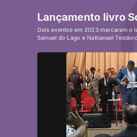
Lançamento livro S
Dois eventos em 2023 marcaram o la
Samuel do Lago e Nathanael Teodoro