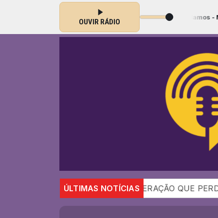
00 às 09:00 -
Tocando agora: Graças te damos - Ministério Koynoni
OUVIR RÁDIO
ha de Vida
A GERAÇÃO QUE PERDEU A CAPACIDAD
ÚLTIMAS NOTÍCIAS