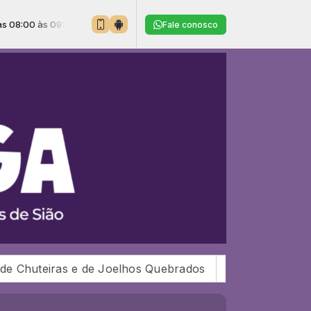
Tocando agora: Graças te damos - Ministério Koynonia
Fale conosco
 Joelhos Quebrados
Pastor Eude e Irmã Geci Celebram