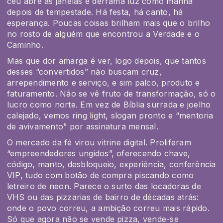
céu abre as janelas e derrama luz como manhã
depois de tempestade. Há festa, há canto, há
esperança. Poucas coisas brilham mais que o brilho
no rosto de alguém que encontrou a Verdade e o
Caminho.
Mas que dor amarga é ver, logo depois, que tantos
desses “convertidos” não buscam cruz,
arrependimento e serviço, e sim palco, produto e
faturamento. Não se vê fruto de transformação, só o
lucro como norte. Em vez de Bíblia surrada e joelho
calejado, vemos ring light, slogan pronto e “mentoria
de avivamento” por assinatura mensal.
O mercado da fé virou vitrine digital. Proliferam
“empreendedores ungidos”, oferecendo chave,
código, manto, desbloqueio, experiência, conferência
VIP, tudo com botão de compra piscando como
letreiro de neon. Parece o surto das locadoras de
VHS ou das pizzarias de bairro de décadas atrás:
onde o povo correu, a ambição correu mais rápido.
Só que agora não se vende pizza, vende-se