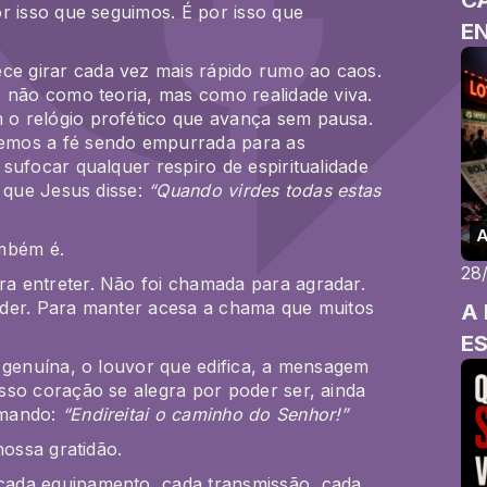
r isso que seguimos. É por isso que
E
 girar cada vez mais rápido rumo ao caos.
s não como teoria, mas como realidade viva.
m o relógio profético que avança sem pausa.
emos a fé sendo empurrada para as
sufocar qualquer respiro de espiritualidade
o que Jesus disse:
“Quando virdes todas estas
A
ambém é
.
28
a entreter. Não foi chamada para agradar.
nder. Para manter acesa a chama que muitos
A 
E
 genuína, o louvor que edifica, a mensagem
sso coração se alegra por poder ser, ainda
amando:
“Endireitai o caminho do Senhor!”
nossa gratidão.
ada equipamento, cada transmissão, cada