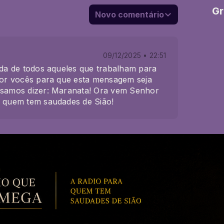
Gr
Novo comentário
09/12/2025 • 22:51
ida de todos aqueles que trabalham para
 por vocês para que esta mensagem seja
ssamos dizer: Maranata! Ora vem Senhor
a quem tem saudades de Sião!