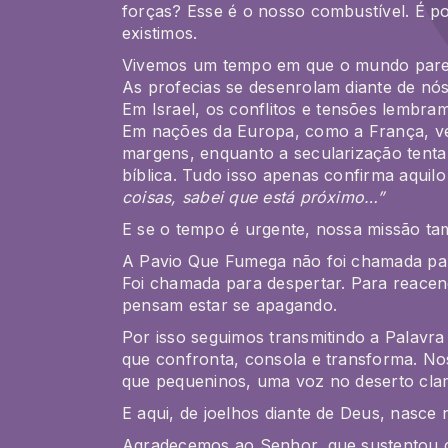
forças?
Esse é o nosso combustível.
É po
existimos.
Vivemos um tempo em que o mundo parece
As profecias se desenrolam diante de nó
Em
Israel
, os conflitos e tensões lembra
Em
nações da Europa
, como a França, v
margens, enquanto a secularização tenta 
bíblica. Tudo isso apenas confirma aquil
coisas, sabei que está próximo…”
E se o tempo é urgente,
nossa missão t
A Pavio Que Fumega não foi chamada par
Foi chamada para despertar. Para reace
pensam estar se apagando.
Por isso seguimos transmitindo a Palavra
que confronta, consola e transforma. No
que pequeninos, uma voz no deserto cl
E aqui, de joelhos diante de Deus, nasce 
Agradecemos ao Senhor, que sustentou c