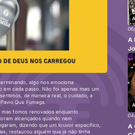
A
06
A 
Jo
terminando, algo nos emociona
o em cada passo
. Não foi apenas mais um
entimos, de maneira real, o cuidado, a
o Pavio Que Fumega.
A
, mas fomos renovados enquanto
04
 foram alcançados quando nem
aram, dizendo que um louvor específico,
A
s, restaurou alguém que já não tinha
C