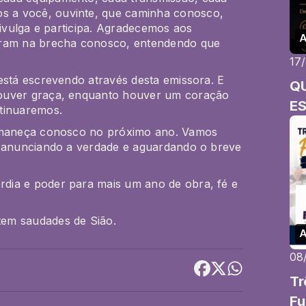
 a você, ouvinte, que caminha conosco,
divulga e participa. Agradecemos aos
A
aram na brecha conosco, entendendo que
17
está escrevendo através desta emissora. E
Q
houver graça, enquanto houver um coração
E
tinuaremos
.
maneça conosco no próximo ano.
Vamos
, anunciando a verdade e aguardando o breve
dia e poder para mais um ano de obra, fé e
em saudades de Sião.
A
08
Tr
Fu