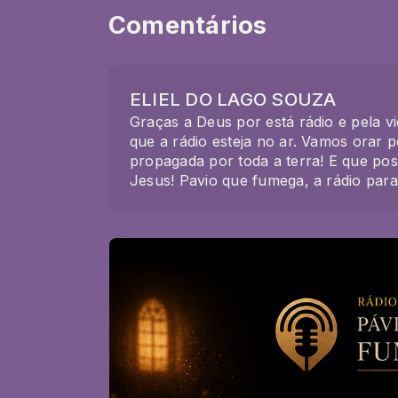
Comentários
ELIEL DO LAGO SOUZA
Graças a Deus por está rádio e pela v
que a rádio esteja no ar. Vamos orar
propagada por toda a terra! E que po
Jesus! Pavio que fumega, a rádio par